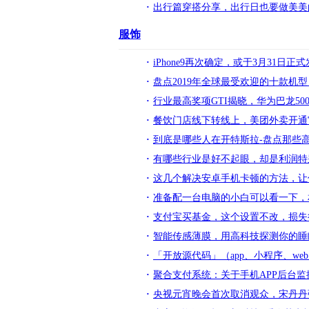
出行篇穿搭分享，出行日也要做美美
服饰
iPhone9再次确定，或于3月31日
盘点2019年全球最受欢迎的十款机
行业最高奖项GTI揭晓，华为巴龙50
餐饮门店线下转线上，美团外卖开通
到底是哪些人在开特斯拉-盘点那些
有哪些行业是好不起眼，却是利润特
这几个解决安卓手机卡顿的方法，让
准备配一台电脑的小白可以看一下，
支付宝买基金，这个设置不改，损失
智能传感薄膜，用高科技探测你的睡
「开放源代码」（app、小程序、we
聚合支付系统：关于手机APP后台
央视元宵晚会首次取消观众，宋丹丹