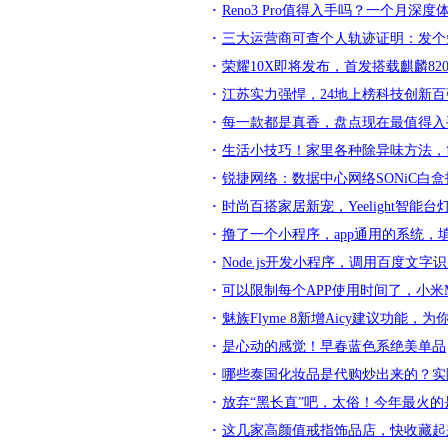
Reno3 Pro值得入手吗？一个月深
三大运营商可查个人轨迹证明：发个
荣耀10X即将发布，首发搭载麒麟82
江苏实力强悍，24地上榜科技创新百
每一款都是真香，盘点现在最值得入
生活小技巧！家里各种除异味方法，
锐捷网络：数据中心网络SONiC白
时尚百搭家居新宠，Yeelight智能台灯
撸了一个小程序，app通用的系统，
Node.js开发小程序，调用百度文
可以限制每个APP使用时间了，小米M
魅族Flyme 8新增Aicy建议功能
是心动的感觉！早春蓝色系绝美单品
哪些泰国化妆品是代购炒出来的？实
放弃“黑长直”吧，太俗！今年最火的
这几家高颜值戒指饰品店，快收藏起