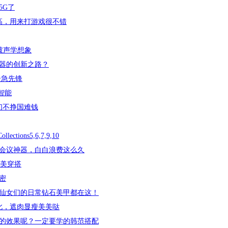
5G了
高，用来打游戏很不错
突破声学想象
器的创新之路？
居急先锋
智能
们不挣国难钱
tions5,6,7,9,10
会议神器，白白浪费这么久
超美穿搭
密
仙女们的日常钻石美甲都在这！
此，遮肉显瘦美美哒
的效果呢？一定要学的韩范搭配