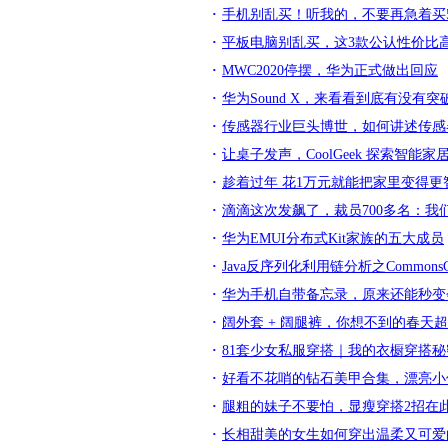
手机别乱买！听我的，不要再急着买
平板电脑别乱买，这3款公认性价比
MWC2020停摆，华为正式做出回应
华为Sound X，来看看到底有没有
传感器行业巨头博世，如何讲述传感
让桌子发声，CoolGeek 探索智能家
趁着过年 花1万元就能把家里变得更
滴滴这次发飙了，裁员700多名：我
华为EMUI分布式Kit家族的五大成员
Java反序列化利用链分析之CommonsCollec
华为手机自带备忘录，原来还能秒变
阔外套 + 阔腿裤，你想不到的春天
81套少女私服穿搭｜我的衣橱穿搭秘
好看不花哨的钻石美甲合集，漂亮小
腿粗的妹子不要怕，显瘦穿搭2招在
长相甜美的女生如何穿出温柔又可爱