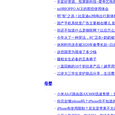
丰富好资源、投屏新科技~爱奇艺电视
mi9转OPPO ACE的那些使用体会
明"智"之选！比亚迪e2纯电出行新体
国产手机系统里广告主要都在哪儿 
你还不知道什么是物联网？以后怎么
今年火了一种穿法，叫“卫衣+奶奶裙
休闲时尚连衣裙2020年春季长款~
这些国货为我省了多少钱
腿粗女生必备的五条裤子
一直回购的10个初抗老产品！越早
22岁大三学生党护肤品分享，生活费
母婴
小米AIoT路由器AX3600迅速售罄：支持
你完全懂iphone吗？iPhone你不知
iPhone有使用限制？其实是苹果不允许