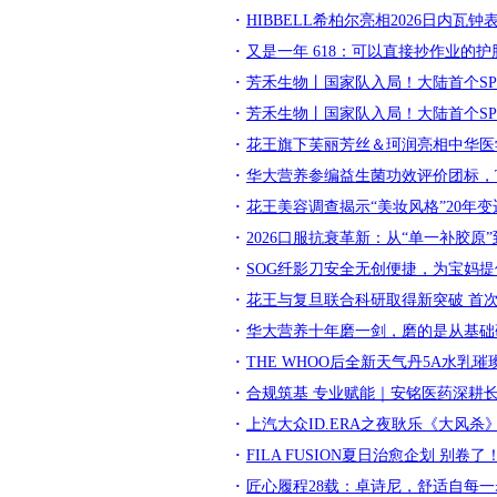
HIBBELL希柏尔亮相2026日内
又是一年 618：可以直接抄作业的
芳禾生物丨国家队入局！大陆首个SP
芳禾生物丨国家队入局！大陆首个SP
花王旗下芙丽芳丝＆珂润亮相中华医
华大营养参编益生菌功效评价团标，TF
花王美容调查揭示“美妆风格”20年变
2026口服抗衰革新：从“单一补胶原
SOG纤影刀安全无创便捷，为宝妈
花王与复旦联合科研取得新突破 首
华大营养十年磨一剑，磨的是从基础
THE WHOO后全新天气丹5A水乳
合规筑基 专业赋能｜安铭医药深耕
上汽大众ID.ERA之夜耿乐《大风
FILA FUSION夏日治愈企划 
匠心履程28载：卓诗尼，舒适自每