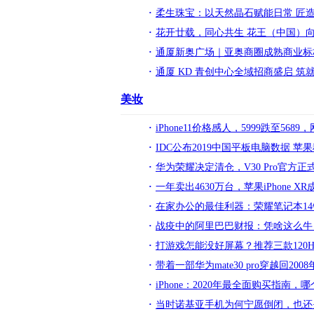
柔生珠宝：以天然晶石赋能日常 匠
花开廿载，同心共生 花王（中国）向
通厦新奥广场｜亚奥商圈成熟商业标
通厦 KD 青创中心全域招商盛启 
美妆
iPhone11价格感人，5999跌至56
IDC公布2019中国平板电脑数据 苹
华为荣耀决定清仓，V30 Pro官方
一年卖出4630万台，苹果iPhone
在家办公的最佳利器：荣耀笔记本1
战疫中的阿里巴巴财报：凭啥这么牛
打游戏怎能没好屏幕？推荐三款120H
带着一部华为mate30 pro穿越回20
iPhone：2020年最全面购买指南
当时诺基亚手机为何宁愿倒闭，也还