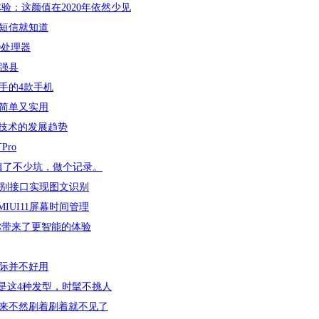
度体验：这颜值在2020年依然少见
短信就知道
0处理器
强县
手的4款手机
简单又实用
盒技术的发展趋势
Pro
填了不少坑，做个记录。
字识别接口实现图文识别
IUI11屏幕时间管理
，为你带来了更智能的体验
际并不好用
是这4种发型，时髦不挑人
来不然刷着刷着就不见了