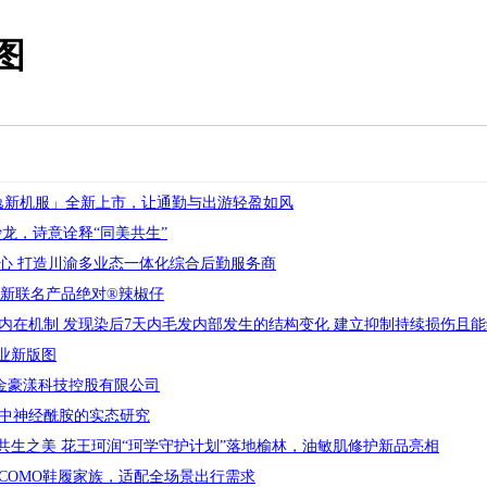
图
N「轻逸新机服」全新上市，让通勤与出游轻盈如风
龙，诗意诠释“同美共生”
心 打造川渝多业态一体化综合后勤服务商
出全新联名产品绝对®辣椒仔
在机制 发现染后7天内毛发内部发生的结构变化 建立抑制持续损伤且能维持
商业新版图
东金豪漾科技控股有限公司
中神经酰胺的实态研究
共生之美 花王珂润“珂学守护计划”落地榆林，油敏肌修护新品亮相
ION COMO鞋履家族，适配全场景出行需求