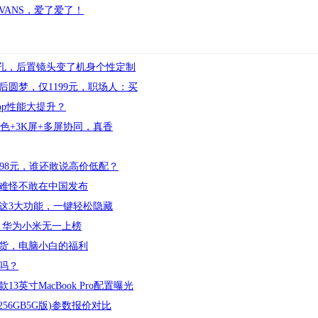
ANS，爱了爱了！
双开孔，后置镜头变了机身个性定制
0后圆梦，仅1199元，职场人：买
Drop性能大提升？
：全新配色+3K屏+多屏协同，真香
G+2698元，谁还敢说高价低配？
难怪不敢在中国发布
这3大功能，一键轻松隐藏
，华为小米无一上榜
干货，电脑小白的福利
吗？
款13英寸MacBook Pro配置曝光
GB256GB5G版)参数报价对比