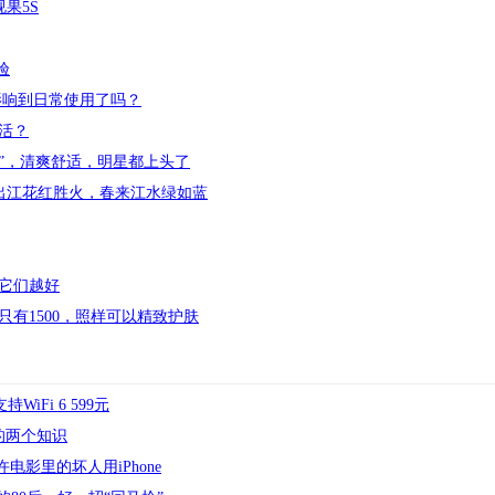
果5S
验
影响到日常使用了吗？
活？
”，清爽舒适，明星都上头了
日出江花红胜火，春来江水绿如蓝
用它们越好
只有1500，照样可以精致护肤
WiFi 6 599元
道的两个知识
电影里的坏人用iPhone