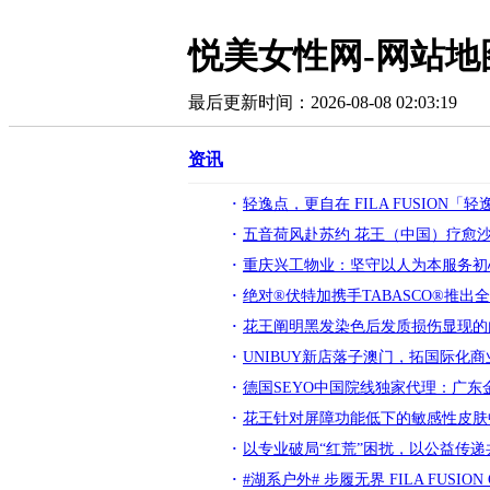
悦美女性网-网站地
最后更新时间：2026-08-08 02:03:19
资讯
轻逸点，更自在 FILA FUSIO
五音荷风赴苏约 花王（中国）疗愈沙
重庆兴工物业：坚守以人为本服务初
绝对®伏特加携手TABASCO®推
花王阐明黑发染色后发质损伤显现的内
UNIBUY新店落子澳门，拓国际化
德国SEYO中国院线独家代理：广
花王针对屏障功能低下的敏感性皮肤
以专业破局“红荒”困扰，以公益传递
#湖系户外# 步履无界 FILA FUS