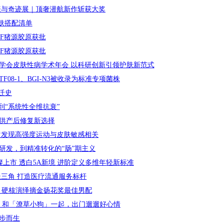
瓦钟表与奇迹展｜顶奢潜航新作斩获大奖
护肤搭配清单
F猪源胶原获批
F猪源胶原获批
学会皮肤性病学术年会 以科研创新引领护肤新范式
08-1、BGI-N3被收录为标准专项菌株
迁史
”到“系统性全维抗衰”
提供产后修复新选择
次发现高强度运动与皮肤敏感相关
研发，到精准转化的“肠”期主义
璀璨上市 透白5A新境 进阶定义多维年轻新标准
长三角 打造医疗流通服务标杆
杀》硬核演绎摘金扬花奖最佳男配
别卷了！和「潦草小狗」一起，出门遛遛好心情
一步而生