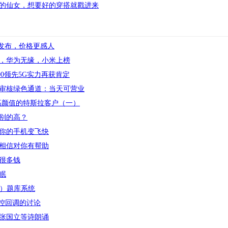
的仙女，想要好的穿搭就戳进来
正式发布，价格更感人
型，华为无缘，小米上榜
00领先5G实力再获肯定
审核绿色通道：当天可营业
高颜值的特斯拉客户（一）
别的高？
你的手机变飞快
相信对你有帮助
很多钱
眠
b）题库系统
监控回调的讨论
张国立等诗朗诵