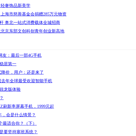
造轻奢饰品新美学
上海市慈善基金会捐赠285万元物资
杆 奥北一站式消费载体全城招商
筑就北京东部文创科创青年创业新高地
89，网友：最后一部4G手机
果稳居第一
正式降价，用户：还是来了
 XR成去年全球最受欢迎智能手机
4锐龙版体验
？
Z刷新率屏幕手机，1999元起
08年，会是什么情景？
，哪个最适合你？（下）
是要坚持塞班系统？