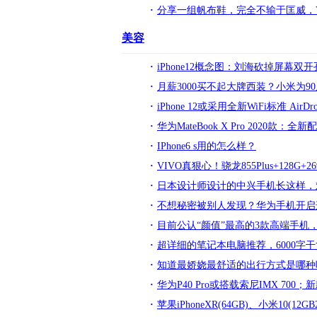
分享一组帆布鞋，完全不输于匡威，V
美容
iPhone12概念图：刘海砍掉屏幕
月薪3000买不起大牌西装？小米为9
iPhone 12或采用全新WiFi标准 Air
华为MateBook X Pro 2020款
IPhone6 s用的怎么样？
VIVO真狠心！骁龙855Plus+128
日本设计师设计的中兴手机长这样，
不想秘密被别人发现？华为手机开启
目前公认“颜值”最高的3款高端手机
超详细的笔记本电脑推荐，6000字
知道最娇娆最舒适的出行方式是哪种
华为P40 Pro或搭载索尼IMX 700；新
苹果iPhoneXR(64GB)、小米10(12