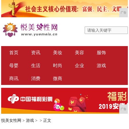
广告
首页
资讯
美妆
美容
服饰
母婴
生活
时尚
企业
游戏
商讯
消费
微商
广告
悦美女性网
>
游戏
> >
正文