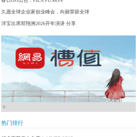
春日GO出色：FILA FUSION
久愿全球企业家创业峰会，向丽荣获全球
洋宝出席郑翔洲2026开年演讲 分享
广告
热门排行