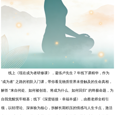
线上《现在成为者研修课》，凝练卢先生 7 年线下课精华，作为
“成为者” 之路的初阶入门课，带你看见物质世界未曾触及的生命真相，
解答 “来自何处、如何被创造、将成为什么、如何回归” 的终极命题，为
自我觉醒筑牢根基；线下《深度链接・幸福丰盛》，由蔡老师全程引
领，以轻理论、深体验为核心，拆解长期积压的情感与人生卡点，激活