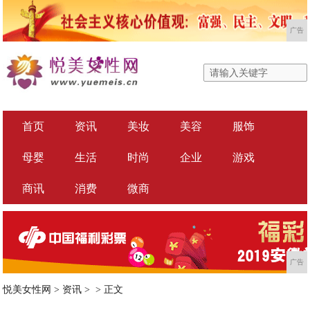
广告
首页
资讯
美妆
美容
服饰
母婴
生活
时尚
企业
游戏
商讯
消费
微商
广告
悦美女性网
>
资讯
> >
正文