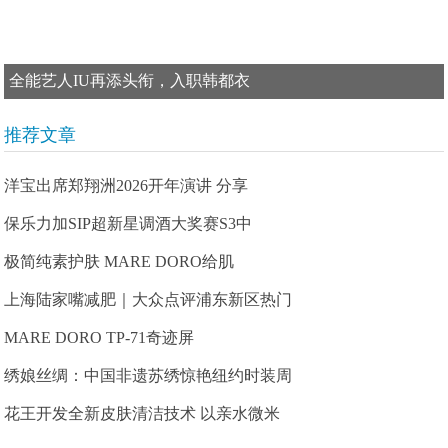
全能艺人IU再添头衔，入职韩都衣
推荐文章
洋宝出席郑翔洲2026开年演讲 分享
保乐力加SIP超新星调酒大奖赛S3中
极简纯素护肤 MARE DORO给肌
上海陆家嘴减肥｜大众点评浦东新区热门
MARE DORO TP-71奇迹屏
绣娘丝绸：中国非遗苏绣惊艳纽约时装周
花王开发全新皮肤清洁技术 以亲水微米