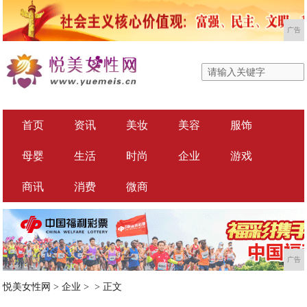
广告
首页
资讯
美妆
美容
服饰
母婴
生活
时尚
企业
游戏
商讯
消费
微商
广告
悦美女性网
>
企业
> >
正文