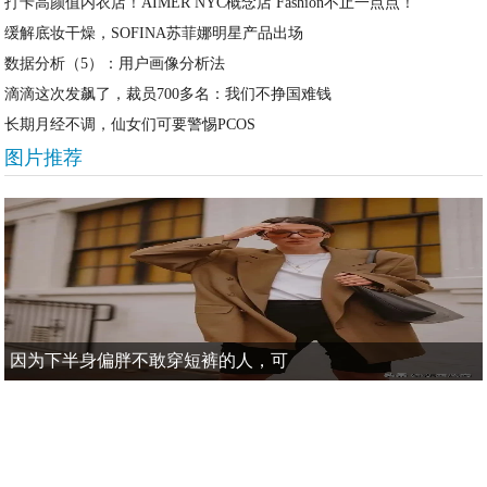
打卡高颜值内衣店！AIMER NYC概念店 Fashion不止一点点！
缓解底妆干燥，SOFINA苏菲娜明星产品出场
数据分析（5）：用户画像分析法
滴滴这次发飙了，裁员700多名：我们不挣国难钱
长期月经不调，仙女们可要警惕PCOS
图片推荐
因为下半身偏胖不敢穿短裤的人，可