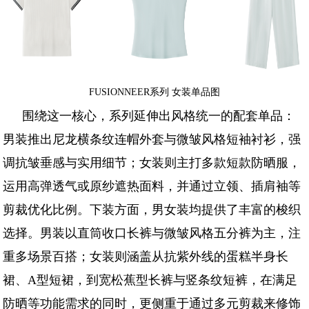
FUSIONNEER系列 女装单品图
围绕这一核心，系列延伸出风格统一的配套单品：
男装推出尼龙横条纹连帽外套与微皱风格短袖衬衫，强
调抗皱垂感与实用细节；女装则主打多款短款防晒服，
运用高弹透气或原纱遮热面料，并通过立领、插肩袖等
剪裁优化比例。下装方面，男女装均提供了丰富的梭织
选择。男装以直筒收口长裤与微皱风格五分裤为主，注
重多场景百搭；女装则涵盖从抗紫外线的蛋糕半身长
裙、A型短裙，到宽松蕉型长裤与竖条纹短裤，在满足
防晒等功能需求的同时，更侧重于通过多元剪裁来修饰