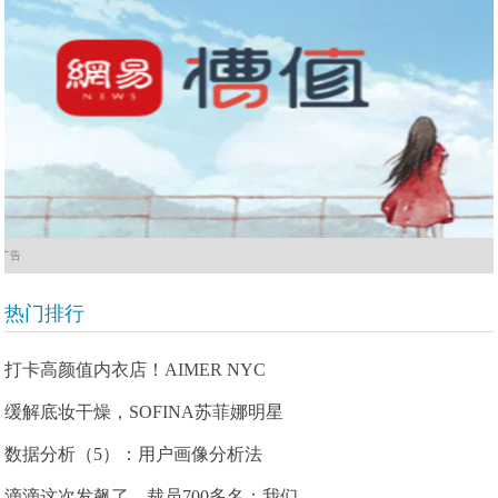
广告
热门排行
打卡高颜值内衣店！AIMER NYC
缓解底妆干燥，SOFINA苏菲娜明星
数据分析（5）：用户画像分析法
滴滴这次发飙了，裁员700多名：我们