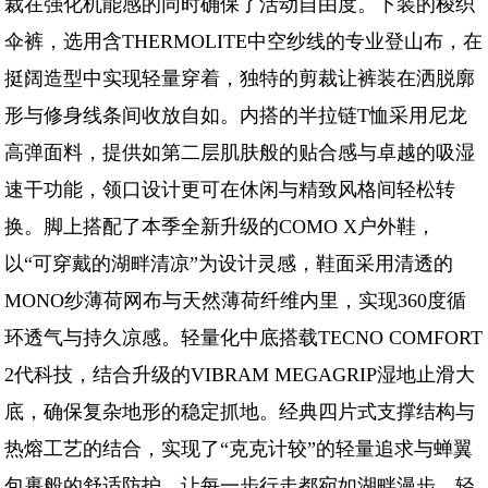
裁在强化机能感的同时确保了活动自由度。下装的梭织
伞裤，选用含THERMOLITE中空纱线的专业登山布，在
挺阔造型中实现轻量穿着，独特的剪裁让裤装在洒脱廓
形与修身线条间收放自如。内搭的半拉链T恤采用尼龙
高弹面料，提供如第二层肌肤般的贴合感与卓越的吸湿
速干功能，领口设计更可在休闲与精致风格间轻松转
换。脚上搭配了本季全新升级的COMO X户外鞋，
以“可穿戴的湖畔清凉”为设计灵感，鞋面采用清透的
MONO纱薄荷网布与天然薄荷纤维内里，实现360度循
环透气与持久凉感。轻量化中底搭载TECNO COMFORT
2代科技，结合升级的VIBRAM MEGAGRIP湿地止滑大
底，确保复杂地形的稳定抓地。经典四片式支撑结构与
热熔工艺的结合，实现了“克克计较”的轻量追求与蝉翼
包裹般的舒适防护，让每一步行走都宛如湖畔漫步，轻