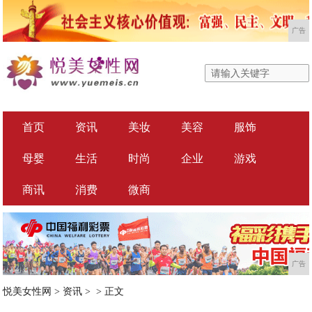
广告
首页
资讯
美妆
美容
服饰
母婴
生活
时尚
企业
游戏
商讯
消费
微商
广告
悦美女性网
>
资讯
> >
正文