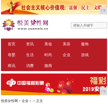
广告
首页
资讯
美妆
美容
服饰
母婴
生活
时尚
企业
游戏
商讯
消费
微商
广告
悦美女性网
>
企业
> >
正文