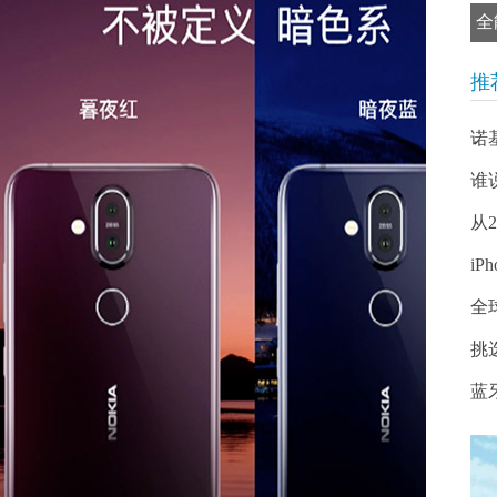
全
推
诺
谁
从
iP
全
挑
蓝