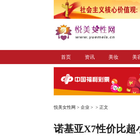
首页
资讯
美妆
美
悦美女性网
>
企业
> >
正文
诺基亚X7性价比超