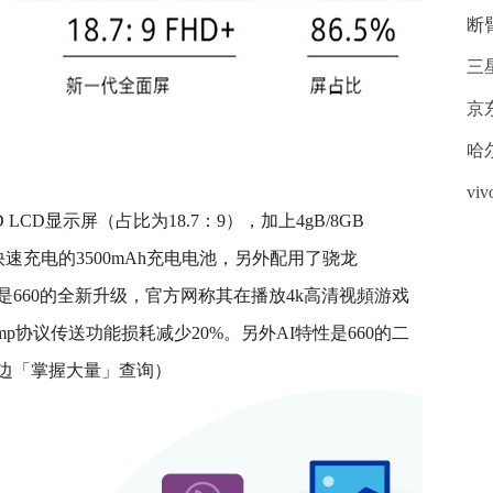
断
三
京
哈
v
D LCD显示屏（占比为18.7：9），加上4gB/8GB
W快速充电的3500mAh充电电池，另外配用了骁龙
10是660的全新升级，官方网称其在播放4k高清视頻游戏
tmp协议传送功能损耗减少20%。另外AI特性是660的二
边「掌握大量」查询）