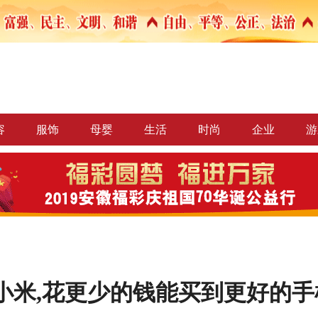
容
服饰
母婴
生活
时尚
企业
游
小米,花更少的钱能买到更好的手