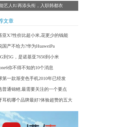
能艺人IU再添头衔，入职韩都衣
荐文章
基亚X7性价比超小米,花更少的钱能
说国产不给力?华为HuaweiPa
2G到5G，是诺基亚7650到小米
hone6你不得不知的10个消息
球第一款渐变色手机2010年已经发
选普通锦鲤,最需要关注的一个要点
牙耳机哪个品牌最好?体验超赞的五大