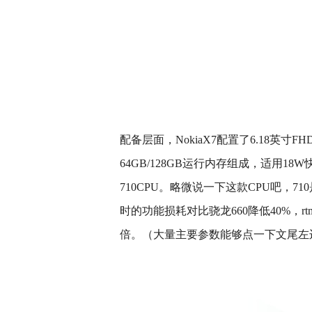
配备层面，NokiaX7配置了6.18英寸FH
64GB/128GB运行内存组成，适用18
710CPU。略微说一下这款CPU吧，7
时的功能损耗对比骁龙660降低40%，r
倍。（大量主要参数能够点一下文尾左