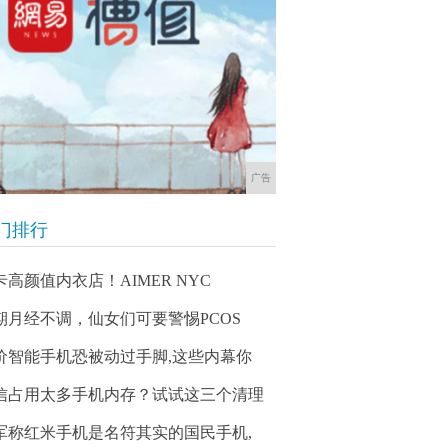
广告
门排行
卡高颜值内衣店！AIMER NYC
期月经不调，仙女们可要警惕PCOS
价智能手机恐被动过手脚,这些内幕你
信占用太多手机内存？试试这三个清理
军称红米手机是名符其实的国民手机,