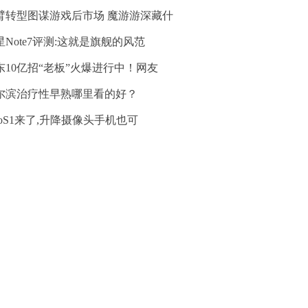
臂转型图谋游戏后市场 魔游游深藏什
星Note7评测:这就是旗舰的风范
东10亿招“老板”火爆进行中！网友
尔滨治疗性早熟哪里看的好？
ivoS1来了,升降摄像头手机也可