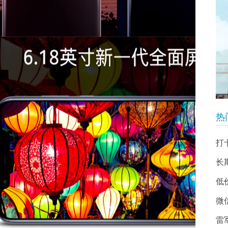
热
打
长
低
微
雷