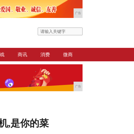
广告
戏
商讯
消费
微商
广告
机,是你的菜