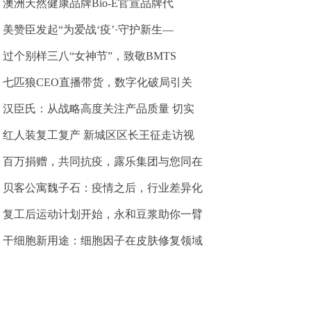
澳洲天然健康品牌Bio-E官宣品牌代
美赞臣发起“为爱战‘疫’·守护新生—
过个别样三八“女神节”，致敬BMTS
七匹狼CEO直播带货，数字化破局引关
汉臣氏：从战略高度关注产品质量 切实
红人装复工复产 新城区区长王征走访视
百万捐赠，共同抗疫，露乐集团与您同在
贝客公寓魏子石：疫情之后，行业差异化
复工后运动计划开始，永和豆浆助你一臂
干细胞新用途：细胞因子在皮肤修复领域