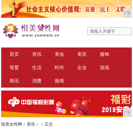
广告
首页
资讯
美妆
美容
服饰
母婴
生活
时尚
企业
游戏
商讯
消费
微商
广告
悦美女性网
>
资讯
> >
正文