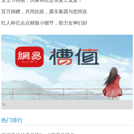
女王节特惠，贝黎诗给足你复工宠爱！
百万捐赠，共同抗疫，露乐集团与您同在
红人杯亿点点精致小细节，助力女神们好
广告
热门排行