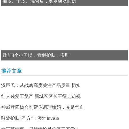
油皮、干皮、混合皮，氨基酸洗面奶
睡前4个小习惯，看似护肤，实则“
推荐文章
汉臣氏：从战略高度关注产品质量 切实
红人装复工复产 新城区区长王征走访视
神威牌四物合剂帮你调理姨妈，充足气血
驻龄护肤“圣方”：澳洲Invisib