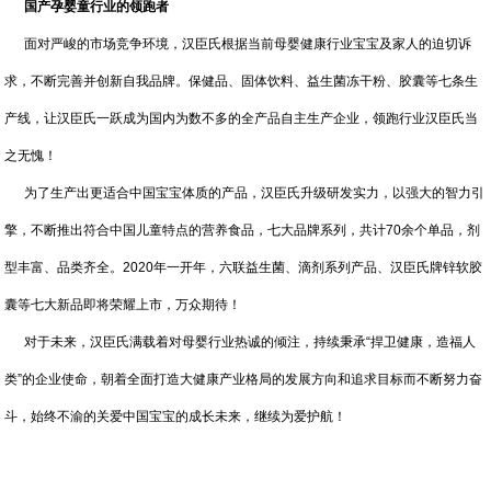
国产孕婴童行业的领跑者
面对严峻的市场竞争环境，汉臣氏根据当前母婴健康行业宝宝及家人的迫切诉
求，不断完善并创新自我品牌。保健品、固体饮料、益生菌冻干粉、胶囊等七条生
产线，让汉臣氏一跃成为国内为数不多的全产品自主生产企业，领跑行业汉臣氏当
之无愧！
为了生产出更适合中国宝宝体质的产品，汉臣氏升级研发实力，以强大的智力引
擎，不断推出符合中国儿童特点的营养食品，七大品牌系列，共计70余个单品，剂
型丰富、品类齐全。2020年一开年，六联益生菌、滴剂系列产品、汉臣氏牌锌软胶
囊等七大新品即将荣耀上市，万众期待！
对于未来，汉臣氏满载着对母婴行业热诚的倾注，持续秉承“捍卫健康，造福人
类”的企业使命，朝着全面打造大健康产业格局的发展方向和追求目标而不断努力奋
斗，始终不渝的关爱中国宝宝的成长未来，继续为爱护航！