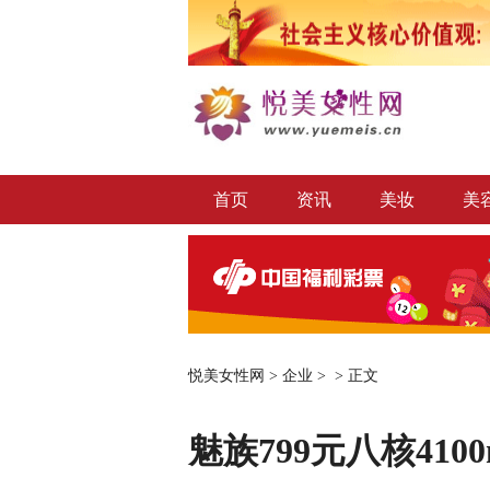
首页
资讯
美妆
美
悦美女性网
>
企业
> >
正文
魅族799元八核410