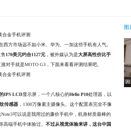
图
在西方市场远不如小米、华为、一加这些手机有人气。
仅售
170美元约合1127元
，被外媒认为是
大屏高性价比手
接对手就是MOTO G3，下面来看看评测结果吧。
因
P的IPS LCD
显示屏，一个八核心的
Helio P10
处理器，以
纹传感器
，1300万像素主摄像头。这个配置表完全不像
族Note3可以说是我用过的廉价手机中，机身材质最棒的
等高端手机中体验过。
不过从视觉体验来讲，这台中国