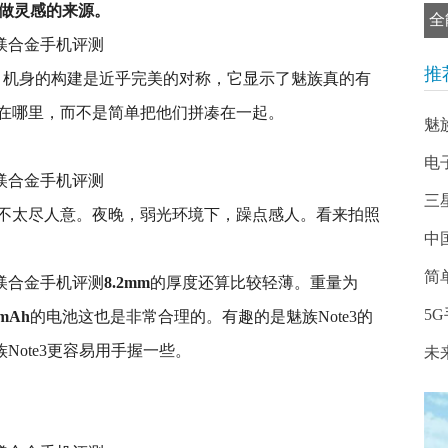
us当做灵感的来源。
全
推
动，机身的构建是近乎完美的对称，它显示了魅族真的有
在哪里，而不是简单把他们拼凑在一起。
魅族
电
三
不太尽人意。夜晚，弱光环境下，躁点感人。看来拍照
中
简单
8.2mm
的厚度还算比较轻薄。重量为
5
0mAh
的电池这也是非常合理的。有趣的是魅族Note3的
魅族Note3更容易用手握一些。
未