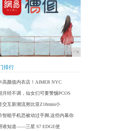
广告
门排行
卡高颜值内衣店！AIMER NYC
期月经不调，仙女们可要警惕PCOS
音交互新潮流努比亚Z18mini小
价智能手机恐被动过手脚,这些内幕你
用谁知道——三星 S7 EDGE使