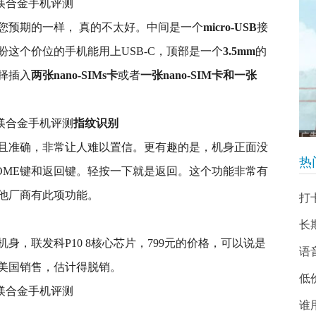
您预期的一样， 真的不太好。中间是一个
micro-USB
接
这个价位的手机能用上USB-C，顶部是一个
3.5mm
的
择插入
两张nano-SIMs卡
或者
一张nano-SIM卡和一张
指纹识别
且准确，非常让人难以置信。更有趣的是，机身正面没
热
OME键和返回键。轻按一下就是返回。这个功能非常有
他厂商有此项功能。
打
长
，联发科P10 8核心芯片，799元的价格，可以说是
语
美国销售，估计得脱销。
低
谁