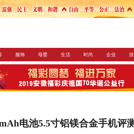
容
服饰
母婴
生活
时尚
企业
游
0mAh电池5.5寸铝镁合金手机评测