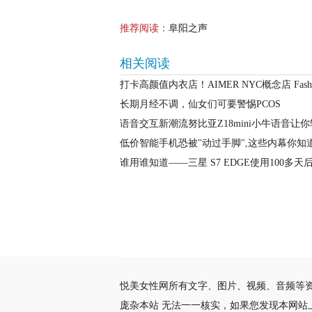
推荐阅读：
阜阳之声
相关阅读
打卡高颜值内衣店！AIMER NYC概念店 Fas
长期月经不调，仙女们可要警惕PCOS
语音交互新潮流努比亚Z18mini小牛语音让
低价智能手机恐被"动过手脚",这些内幕你知
谁用谁知道——三星 S7 EDGE使用100多
悦美女性网所有文字、图片、视频、音频等
庞杂本站 无法一一核实，如果您发现本网