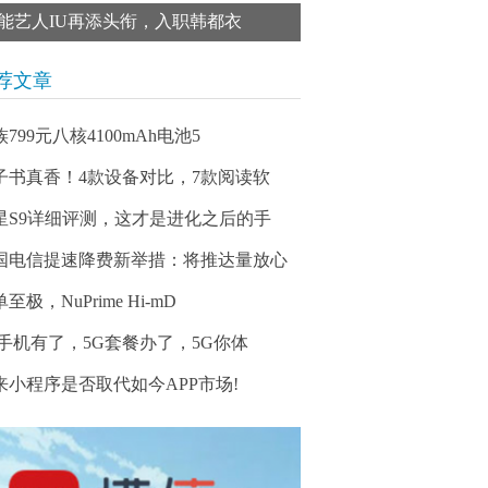
能艺人IU再添头衔，入职韩都衣
荐文章
799元八核4100mAh电池5
子书真香！4款设备对比，7款阅读软
星S9详细评测，这才是进化之后的手
国电信提速降费新举措：将推达量放心
至极，NuPrime Hi-mD
G手机有了，5G套餐办了，5G你体
来小程序是否取代如今APP市场!