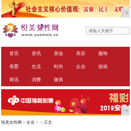
广告
首页
资讯
美妆
美容
服饰
母婴
生活
时尚
企业
游戏
商讯
消费
微商
广告
悦美女性网
>
企业
> >
正文