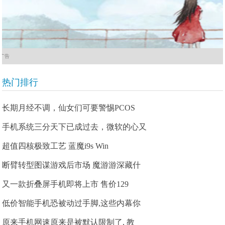
广告
热门排行
长期月经不调，仙女们可要警惕PCOS
手机系统三分天下已成过去，微软的心又
超值四核极致工艺 蓝魔i9s Win
断臂转型图谋游戏后市场 魔游游深藏什
又一款折叠屏手机即将上市 售价129
低价智能手机恐被动过手脚,这些内幕你
原来手机网速原来是被默认限制了, 教