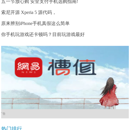
五一节放心购 安全支付手机选购指南!
索尼开源 Xperia 5 源代码，
原来辨别iPhone手机真假这么简单
你手机玩游戏还卡顿吗？目前玩游戏最好
广告
热门排行