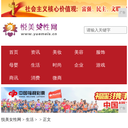
广告
首页
资讯
美妆
美容
服饰
母婴
生活
时尚
企业
游戏
商讯
消费
微商
广告
悦美女性网
>
生活
> >
正文