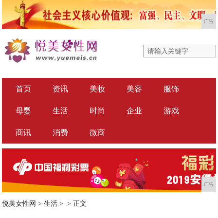
广告
首页
资讯
美妆
美容
服饰
母婴
生活
时尚
企业
游戏
商讯
消费
微商
广告
悦美女性网
>
生活
> >
正文