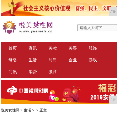
广告
首页
资讯
美妆
美容
服饰
母婴
生活
时尚
企业
游戏
商讯
消费
微商
广告
悦美女性网
>
生活
> >
正文