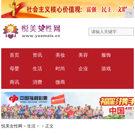
广告
首页
资讯
美妆
美容
服饰
母婴
生活
时尚
企业
游戏
商讯
消费
微商
广告
悦美女性网
>
生活
> >
正文