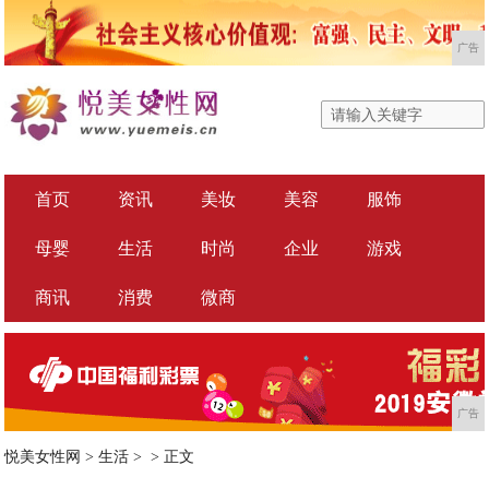
广告
首页
资讯
美妆
美容
服饰
母婴
生活
时尚
企业
游戏
商讯
消费
微商
广告
悦美女性网
>
生活
> >
正文