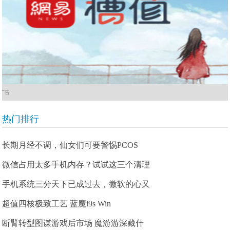
广告
热门排行
长期月经不调，仙女们可要警惕PCOS
微信占用太多手机内存？试试这三个清理
手机系统三分天下已成过去，微软的心又
超值四核极致工艺 蓝魔i9s Win
断臂转型图谋游戏后市场 魔游游深藏什