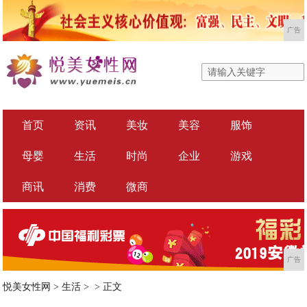
广告
首页
资讯
美妆
美容
服饰
母婴
生活
时尚
企业
游戏
商讯
消费
微商
广告
悦美女性网
>
生活
> >
正文