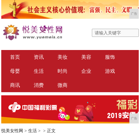
广告
首页
资讯
美妆
美容
服饰
母婴
生活
时尚
企业
游戏
商讯
消费
微商
广告
悦美女性网
>
生活
> >
正文