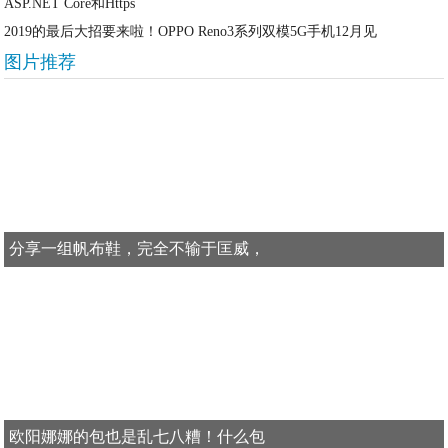
ASP.NET Core和Https
2019的最后大招要来啦！OPPO Reno3系列双模5G手机12月见
图片推荐
分享一组帆布鞋，完全不输于匡威，
欧阳娜娜的包也是乱七八糟！什么包