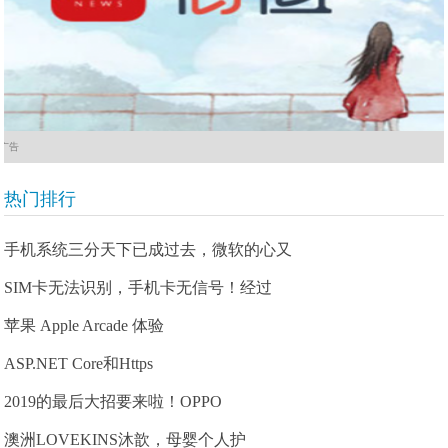
广告
热门排行
手机系统三分天下已成过去，微软的心又
SIM卡无法识别，手机卡无信号！经过
苹果 Apple Arcade 体验
ASP.NET Core和Https
2019的最后大招要来啦！OPPO
澳洲LOVEKINS沐歆，母婴个人护