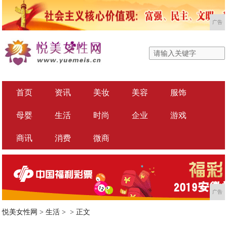
广告
首页
资讯
美妆
美容
服饰
母婴
生活
时尚
企业
游戏
商讯
消费
微商
广告
悦美女性网
>
生活
> >
正文