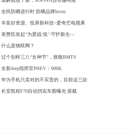
缓解底妆干燥，SOFINA苏菲娜明星
全民防晒进行时 防晒品牌Invisi
丰富好资源、投屏新科技~爱奇艺电视果
美赞臣发起“为爱战‘疫’·守护新生—
什么是物联网？
过个别样三八“女神节”，致敬BMTS
全新Jeep指挥官PHEV：900K
华为手机只卖对的不买贵的，目前这三款
长安凯程F70自动挡实车图曝光 搭载