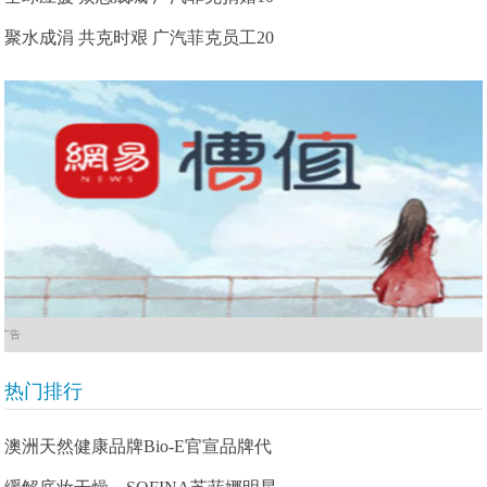
聚水成涓 共克时艰 广汽菲克员工20
广告
热门排行
澳洲天然健康品牌Bio-E官宣品牌代