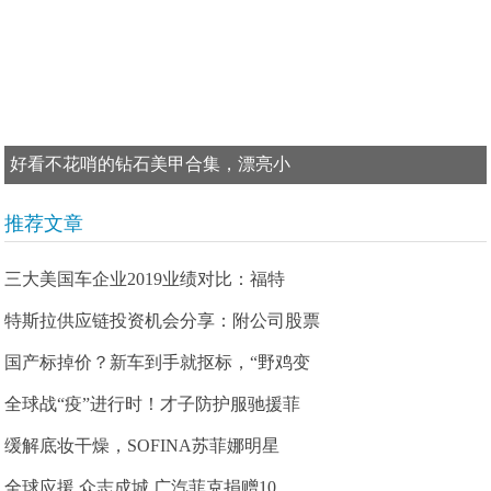
好看不花哨的钻石美甲合集，漂亮小
推荐文章
三大美国车企业2019业绩对比：福特
特斯拉供应链投资机会分享：附公司股票
国产标掉价？新车到手就抠标，“野鸡变
全球战“疫”进行时！才子防护服驰援菲
缓解底妆干燥，SOFINA苏菲娜明星
全球应援 众志成城 广汽菲克捐赠10