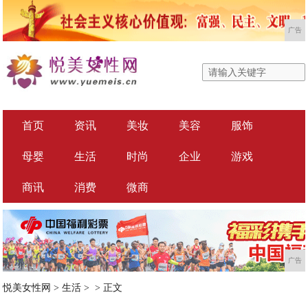
广告
首页
资讯
美妆
美容
服饰
母婴
生活
时尚
企业
游戏
商讯
消费
微商
广告
悦美女性网
>
生活
> >
正文