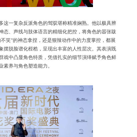
多这一复杂反派角色的驾驭堪称精准娴熟。他以极具辨
神态、声线与肢体语言的精细化把控，将角色的嚣张跋
肉不笑”的神态拿捏，还是狠辣动作中的力度掌控，都展
象摆脱脸谱化桎梏，呈现出丰富的人性层次。其表演既
群戏中凸显角色特质，凭借扎实的细节演绎赋予角色鲜
业素养与角色塑造能力。