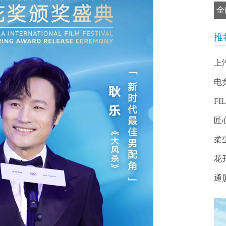
全
推
上
电
FI
匠
柔
花
通