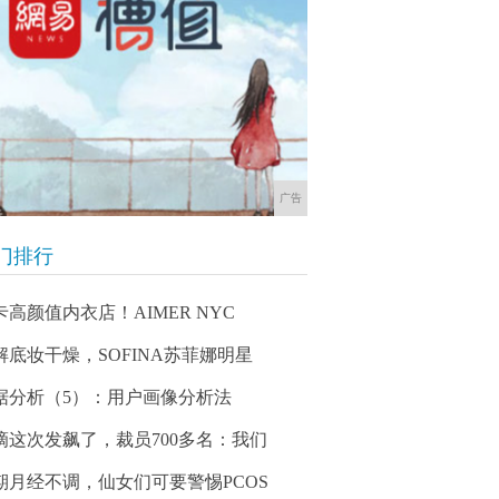
广告
门排行
卡高颜值内衣店！AIMER NYC
解底妆干燥，SOFINA苏菲娜明星
据分析（5）：用户画像分析法
滴这次发飙了，裁员700多名：我们
期月经不调，仙女们可要警惕PCOS