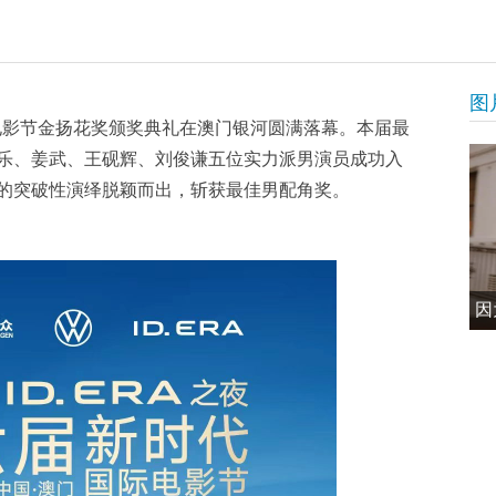
图
电影节金扬花奖颁奖典礼在澳门银河圆满落幕。本届最
乐、姜武、王砚辉、刘俊谦五位实力派男演员成功入
的突破性演绎脱颖而出，斩获最佳男配角奖。
因