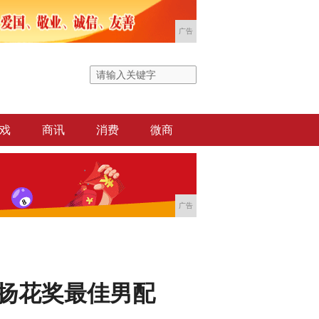
广告
戏
商讯
消费
微商
广告
金扬花奖最佳男配