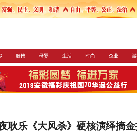
容
服饰
母婴
生活
时尚
企业
游
A之夜耿乐《大风杀》硬核演绎摘