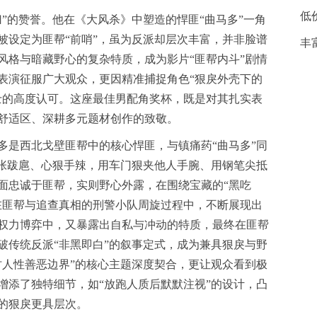
低
”的赞誉。他在《大风杀》中塑造的悍匪“曲马多”一角
被设定为匪帮“前哨”，虽为反派却层次丰富，并非脸谱
丰
风格与暗藏野心的复杂特质，成为影片“匪帮内斗”剧情
表演征服广大观众，更因精准捕捉角色“狠戾外壳下的
士的高度认可。这座最佳男配角奖杯，既是对其扎实表
舒适区、深耕多元题材创作的致敬。
多是西北戈壁匪帮中的核心悍匪，与镇痛药“曲马多”同
嚣张跋扈、心狠手辣，用车门狠夹他人手腕、用钢笔尖抵
面忠诚于匪帮，实则野心外露，在围绕宝藏的“黑吃
在匪帮与追查真相的刑警小队周旋过程中，不断展现出
权力博弈中，又暴露出自私与冲动的特质，最终在匪帮
破传统反派“非黑即白”的叙事定式，成为兼具狠戾与野
讨人性善恶边界”的核心主题深度契合，更让观众看到极
增添了独特细节，如“放跑人质后默默注视”的设计，凸
的狠戾更具层次。