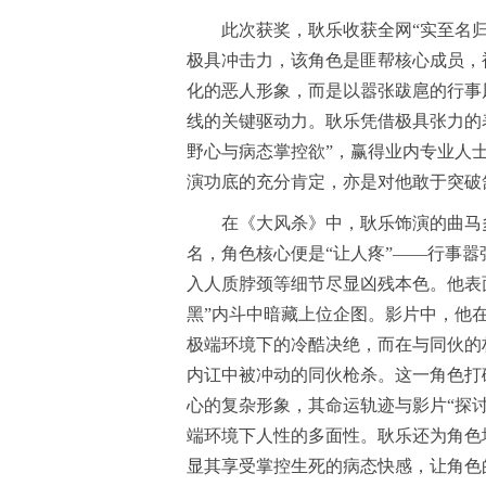
此次获奖，耿乐收获全网“实至名归
极具冲击力，该角色是匪帮核心成员，
化的恶人形象，而是以嚣张跋扈的行事
线的关键驱动力。耿乐凭借极具张力的
野心与病态掌控欲”，赢得业内专业人
演功底的充分肯定，亦是对他敢于突破
在《大风杀》中，耿乐饰演的曲马
名，角色核心便是“让人疼”——行事
入人质脖颈等细节尽显凶残本色。他表
黑”内斗中暗藏上位企图。影片中，他
极端环境下的冷酷决绝，而在与同伙的
内讧中被冲动的同伙枪杀。这一角色打
心的复杂形象，其命运轨迹与影片“探
端环境下人性的多面性。耿乐还为角色
显其享受掌控生死的病态快感，让角色