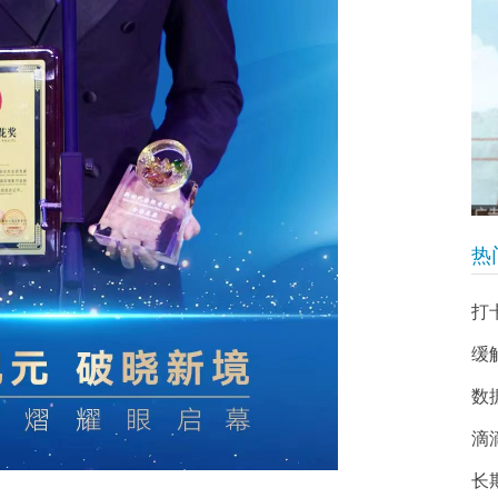
热
打
缓
数
滴
长