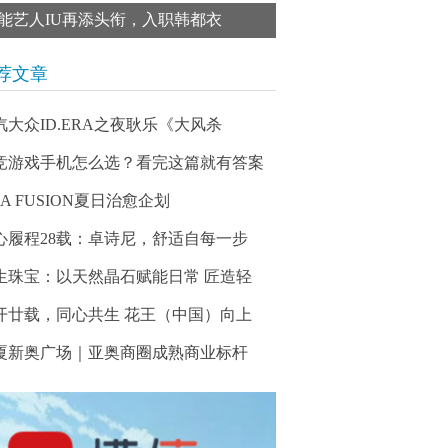
能艺人IU再添头衔，入职韩都衣
荐文章
汽大众ID.ERA之夜耿乐《大风杀
竞游戏手机怎么选？看完这篇就有答案
LA FUSION夏日治愈企划
心履程28载：卓诗尼，舒适自每一步
生珠宝：以天然晶石赋能日常 匠造轻
开廿载，同心共生 花王（中国）向上
厦新奥广场｜亚奥商圈成熟商业标杆