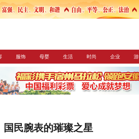
容
服饰
母婴
生活
时尚
企业
游
，国民腕表的璀璨之星