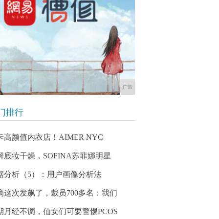
广告
门排行
卡高颜值内衣店！AIMER NYC
解底妆干燥，SOFINA苏菲娜明星
据分析（5）：用户画像分析法
滴这次发飙了，裁员700多名：我们
期月经不调，仙女们可要警惕PCOS