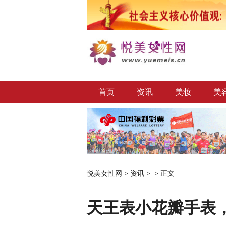
首页
资讯
美妆
美
悦美女性网
>
资讯
> >
正文
天王表小花瓣手表