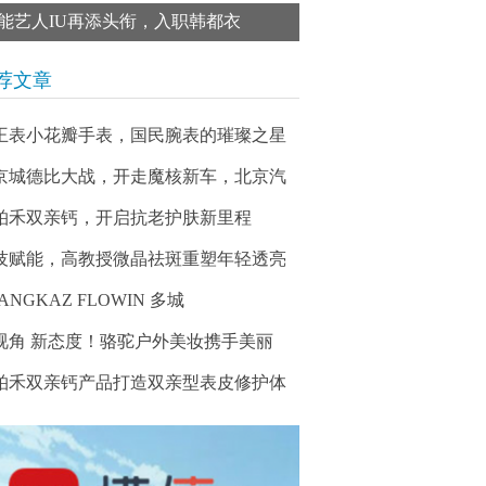
能艺人IU再添头衔，入职韩都衣
荐文章
王表小花瓣手表，国民腕表的璀璨之星
京城德比大战，开走魔核新车，北京汽
柏禾双亲钙，开启抗老护肤新里程
技赋能，高教授微晶祛斑重塑年轻透亮
ANGKAZ FLOWIN 多城
视角 新态度！骆驼户外美妆携手美丽
柏禾双亲钙产品打造双亲型表皮修护体