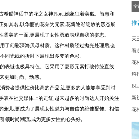
全
希腊神话中的花之女神Flora,她象征着美貌、智慧和
推
正如其名,以华丽的花朵为元素,花瓣逐渐绽放的形态展
性柔美的一面,更展现了女性勇敢表现自我的姿态。
天
采用了幻彩深海贝母材质。这种材质经过抛光处理后,会
看
在不同光线的折射下展现出多变的色彩。
花
表的表链也极具特色。它采用了菱形元素打破传统直线
科
起来更加时尚、动感。
BL
为消费者提供性价比高的产品,让更多的人能够享受到时
新
手表在社交媒体上的走红,越来越多的时尚达人开始关注
的宠儿,更成为了展现女性魅力与自信的绝佳配饰。相信
花
引领时尚潮流,成为更多女性的心头好。