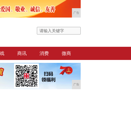
广告
戏
商讯
消费
微商
广告