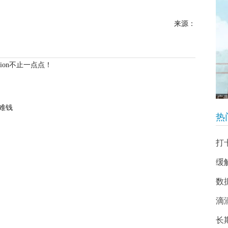
来源：
hion不止一点点！
难钱
热
打
缓
数
滴
长