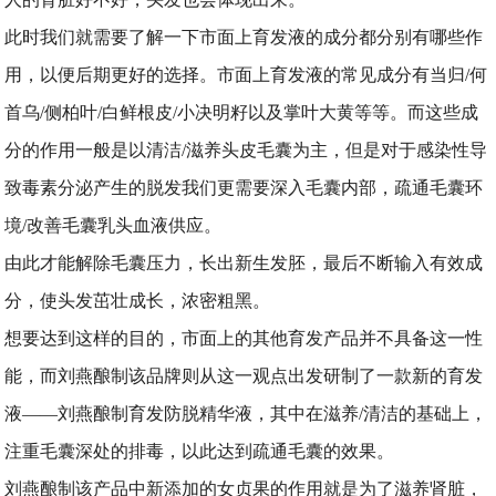
此时我们就需要了解一下市面上育发液的成分都分别有哪些作
用，以便后期更好的选择。市面上育发液的常见成分有当归/何
首乌/侧柏叶/白鲜根皮/小决明籽以及掌叶大黄等等。而这些成
分的作用一般是以清洁/滋养头皮毛囊为主，但是对于感染性导
致毒素分泌产生的脱发我们更需要深入毛囊内部，疏通毛囊环
境/改善毛囊乳头血液供应。
由此才能解除毛囊压力，长出新生发胚，最后不断输入有效成
分，使头发茁壮成长，浓密粗黑。
想要达到这样的目的，市面上的其他育发产品并不具备这一性
能，而刘燕酿制该品牌则从这一观点出发研制了一款新的育发
液——刘燕酿制育发防脱精华液，其中在滋养/清洁的基础上，
注重毛囊深处的排毒，以此达到疏通毛囊的效果。
刘燕酿制该产品中新添加的女贞果的作用就是为了滋养肾脏，