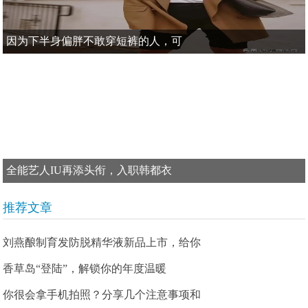
因为下半身偏胖不敢穿短裤的人，可
全能艺人IU再添头衔，入职韩都衣
推荐文章
刘燕酿制育发防脱精华液新品上市，给你
香草岛“登陆”，解锁你的年度温暖
你很会拿手机拍照？分享几个注意事项和