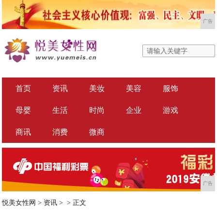
广告
首页
资讯
美妆
美容
服饰
母婴
生活
时尚
企业
游戏
商讯
消费
微商
广告
悦美女性网
>
资讯
> >
正文