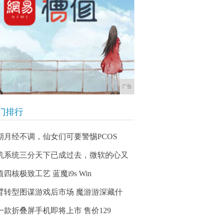
广告
门排行
期月经不调，仙女们可要警惕PCOS
机系统三分天下已成过去，微软的心又
四核极致工艺 蓝魔i9s Win
臂转型图谋游戏后市场 魔游游深藏什
一款折叠屏手机即将上市 售价129