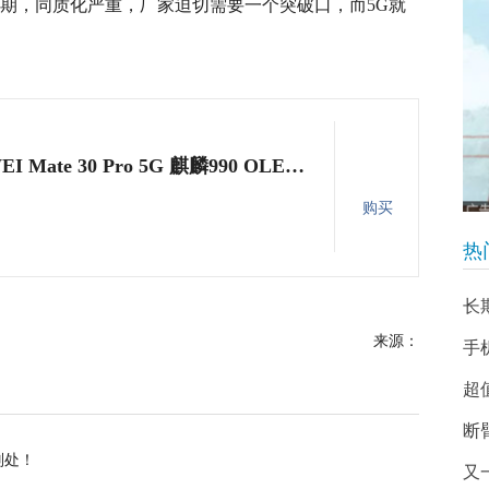
颈期，同质化严重，厂家迫切需要一个突破口，而5G就
华为 HUAWEI Mate 30 Pro 5G 麒麟990 OLED环幕屏双4000万徕卡电影四摄8GB+256GB丹霞橙5G全网通手机
购买
热
长
来源：
手
超值
断
别处！
又