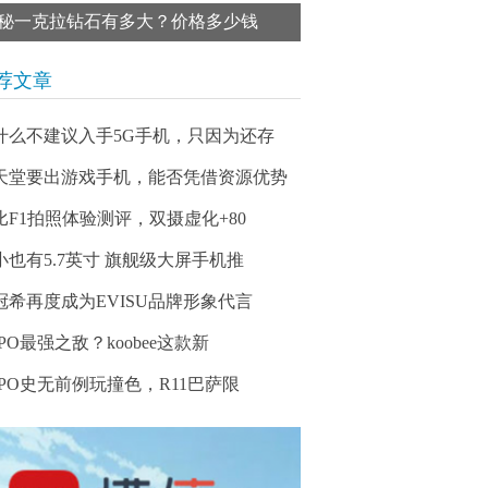
秘一克拉钻石有多大？价格多少钱
荐文章
什么不建议入手5G手机，只因为还存
天堂要出游戏手机，能否凭借资源优势
比F1拍照体验测评，双摄虚化+80
小也有5.7英寸 旗舰级大屏手机推
冠希再度成为EVISU品牌形象代言
PO最强之敌？koobee这款新
PPO史无前例玩撞色，R11巴萨限