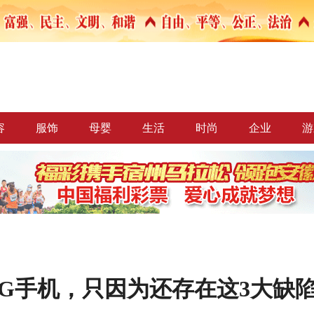
容
服饰
母婴
生活
时尚
企业
游
G手机，只因为还存在这3大缺